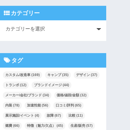
カテゴリー
タグ
カスタム/改造車
(169)
キャンプ
(35)
デザイン
(37)
トランポ
(12)
ブランドイメージ
(44)
メーカー/会社/ブランド
(34)
価格/値段/金額
(32)
内装
(78)
加速性能
(56)
口コミ/評判
(65)
展示施設/イベント
(4)
故障
(67)
比較
(11)
燃費
(66)
特徴（魅力/欠点）
(45)
生産/販売
(57)