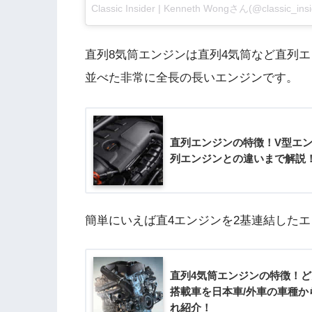
Classic Insider | Kenneth Wongさん(@classi
直列8気筒エンジンは直列4気筒など直列
並べた非常に全長の長いエンジンです。
直列エンジンの特徴！V型エ
列エンジンとの違いまで解説
簡単にいえば直4エンジンを2基連結した
直列4気筒エンジンの特徴！
搭載車を日本車/外車の車種か
れ紹介！