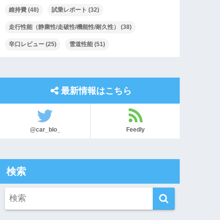
維持費
(48)
試乗レポート
(32)
走行性能（静粛性/走破性/機能性/耐久性）
(38)
辛口レビュー
(25)
雪道性能
(51)
最新情報はこちら
@car_blo_
Feedly
検索