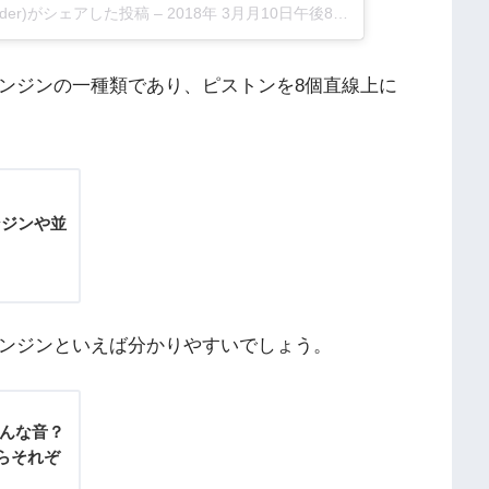
c_insider)がシェアした投稿
–
2018年 3月月10日午後8時11分PST
エンジンの一種類であり、ピストンを8個直線上に
ンジンや並
！
エンジンといえば分かりやすいでしょう。
どんな音？
らそれぞ