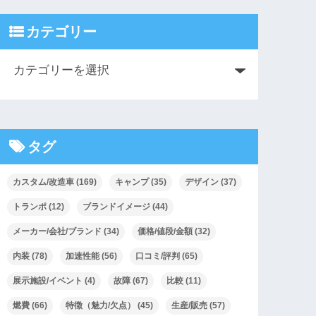
カテゴリー
タグ
カスタム/改造車
(169)
キャンプ
(35)
デザイン
(37)
トランポ
(12)
ブランドイメージ
(44)
メーカー/会社/ブランド
(34)
価格/値段/金額
(32)
内装
(78)
加速性能
(56)
口コミ/評判
(65)
展示施設/イベント
(4)
故障
(67)
比較
(11)
燃費
(66)
特徴（魅力/欠点）
(45)
生産/販売
(57)