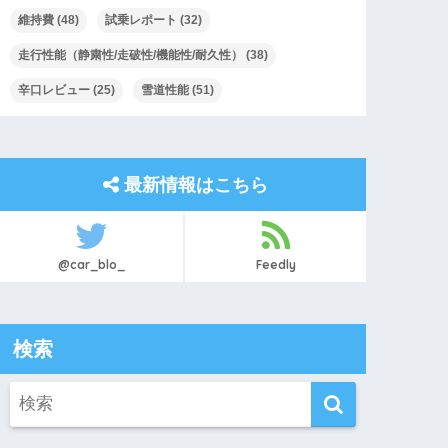
維持費
(48)
試乗レポート
(32)
走行性能（静粛性/走破性/機能性/耐久性）
(38)
辛口レビュー
(25)
雪道性能
(51)
最新情報はこちら
@car_blo_
Feedly
検索