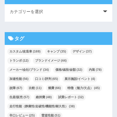
タグ
カスタム/改造車
(169)
キャンプ
(35)
デザイン
(37)
トランポ
(12)
ブランドイメージ
(44)
メーカー/会社/ブランド
(34)
価格/値段/金額
(32)
内装
(78)
加速性能
(56)
口コミ/評判
(65)
展示施設/イベント
(4)
故障
(67)
比較
(11)
燃費
(66)
特徴（魅力/欠点）
(45)
生産/販売
(57)
維持費
(48)
試乗レポート
(32)
走行性能（静粛性/走破性/機能性/耐久性）
(38)
辛口レビュー
(25)
雪道性能
(51)