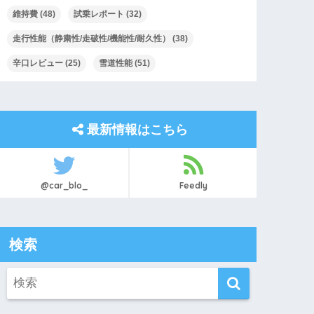
維持費
(48)
試乗レポート
(32)
走行性能（静粛性/走破性/機能性/耐久性）
(38)
辛口レビュー
(25)
雪道性能
(51)
最新情報はこちら
@car_blo_
Feedly
検索