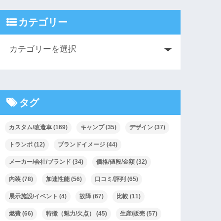
カテゴリー
タグ
カスタム/改造車
(169)
キャンプ
(35)
デザイン
(37)
トランポ
(12)
ブランドイメージ
(44)
メーカー/会社/ブランド
(34)
価格/値段/金額
(32)
内装
(78)
加速性能
(56)
口コミ/評判
(65)
展示施設/イベント
(4)
故障
(67)
比較
(11)
燃費
(66)
特徴（魅力/欠点）
(45)
生産/販売
(57)