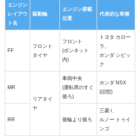
エンジン
エンジン搭載
レイアウ
駆動輪
代表的な車種
位置
ト名
トヨタ カロー
フロント
フロント
ラ、
FF
(ボンネット
タイヤ
ホンダ シビッ
内)
ク
車両中央
ホンダ NSX
MR
(運転席のすぐ
(旧型)
後ろ)
リアタイ
ヤ
三菱 i、
RR
後輪より後ろ
ルノー トゥイ
ンゴ