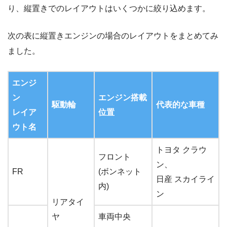
り、縦置きでのレイアウトはいくつかに絞り込めます。
次の表に縦置きエンジンの場合のレイアウトをまとめてみ
ました。
エンジ
ン
エンジン搭載
駆動輪
代表的な車種
レイア
位置
ウト名
トヨタ クラウ
フロント
ン、
FR
(ボンネット
日産 スカイライ
内)
ン
リアタイ
ヤ
車両中央