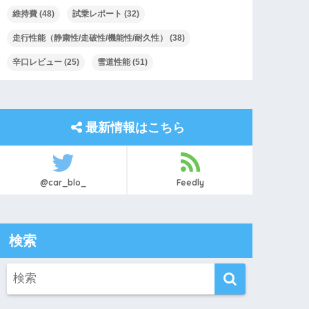
維持費
(48)
試乗レポート
(32)
走行性能（静粛性/走破性/機能性/耐久性）
(38)
辛口レビュー
(25)
雪道性能
(51)
最新情報はこちら
@car_blo_
Feedly
検索