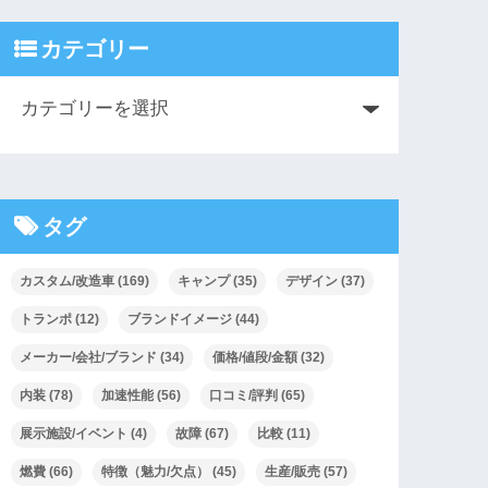
カテゴリー
タグ
カスタム/改造車
(169)
キャンプ
(35)
デザイン
(37)
トランポ
(12)
ブランドイメージ
(44)
メーカー/会社/ブランド
(34)
価格/値段/金額
(32)
内装
(78)
加速性能
(56)
口コミ/評判
(65)
展示施設/イベント
(4)
故障
(67)
比較
(11)
燃費
(66)
特徴（魅力/欠点）
(45)
生産/販売
(57)