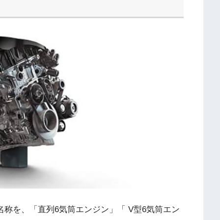
名称を、「直列6気筒エンジン」「 V型6気筒エン