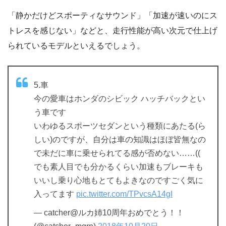
「静かだけどスポーティなサウンド」「加速が速いのにス
トレスを感じない」などと、走行性能が高い次元で仕上げ
られているモデルといえるでしょう。
5.車
今の愛車はホンダのシビック ハッチバックとい
う車です
いわゆるスポーツセダンという種類にあたる(ら
しい)のですが、自分は車の知識はほぼ皆無なの
で未だに車に乗せられてる感が否めない……((
でも素人目でも分かるくらい加速もブレーキも
いいし乗り心地もとてもよきなのですごく気に
入ってます
pic.twitter.com/TPvcsA14gI
— catcher@ルカ姉10周年おめでとう！！