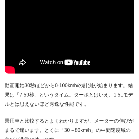
動画開始30秒ほどから0-100kmh/の計測が始まります。結
果は「7.59秒」というタイム。ターボとはいえ、1.5Lモデ
ルとは思えないほど秀逸な性能です。
乗用車と比較するとよくわかりますが、メーターの伸びが
まるで違います。とくに「30～80km/h」の中間速度域の