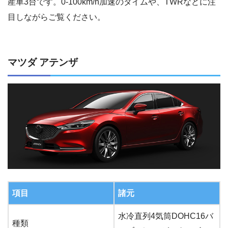
産車3台です。0-100km/h加速のタイムや、TWRなどに注
目しながらご覧ください。
マツダ アテンザ
項目
諸元
水冷直列4気筒DOHC16バ
種類