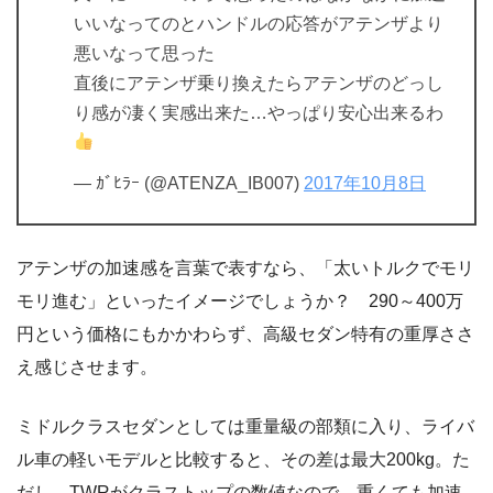
いいなってのとハンドルの応答がアテンザより
悪いなって思った
直後にアテンザ乗り換えたらアテンザのどっし
り感が凄く実感出来た…やっぱり安心出来るわ
— ｶﾞﾋﾗｰ (@ATENZA_IB007)
2017年10月8日
アテンザの加速感を言葉で表すなら、「太いトルクでモリ
モリ進む」といったイメージでしょうか？ 290～400万
円という価格にもかかわらず、高級セダン特有の重厚ささ
え感じさせます。
ミドルクラスセダンとしては重量級の部類に入り、ライバ
ル車の軽いモデルと比較すると、その差は最大200kg。た
だし、TWRがクラストップの数値なので、重くても加速