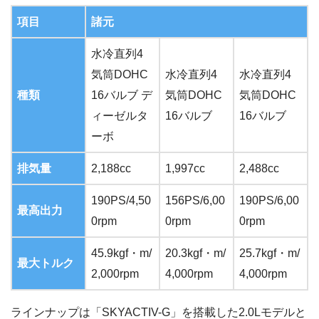
項目
諸元
水冷直列4
気筒DOHC
水冷直列4
水冷直列4
種類
16バルブ デ
気筒DOHC
気筒DOHC
ィーゼルタ
16バルブ
16バルブ
ーボ
排気量
2,188cc
1,997cc
2,488cc
190PS/4,50
156PS/6,00
190PS/6,00
最高出力
0rpm
0rpm
0rpm
45.9kgf・m/
20.3kgf・m/
25.7kgf・m/
最大トルク
2,000rpm
4,000rpm
4,000rpm
ラインナップは「SKYACTIV-G」を搭載した2.0Lモデルと