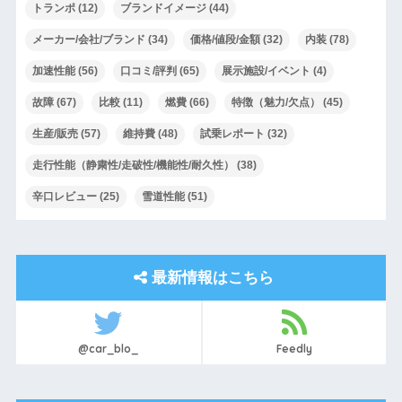
トランポ
(12)
ブランドイメージ
(44)
メーカー/会社/ブランド
(34)
価格/値段/金額
(32)
内装
(78)
加速性能
(56)
口コミ/評判
(65)
展示施設/イベント
(4)
故障
(67)
比較
(11)
燃費
(66)
特徴（魅力/欠点）
(45)
生産/販売
(57)
維持費
(48)
試乗レポート
(32)
走行性能（静粛性/走破性/機能性/耐久性）
(38)
辛口レビュー
(25)
雪道性能
(51)
最新情報はこちら
@car_blo_
Feedly