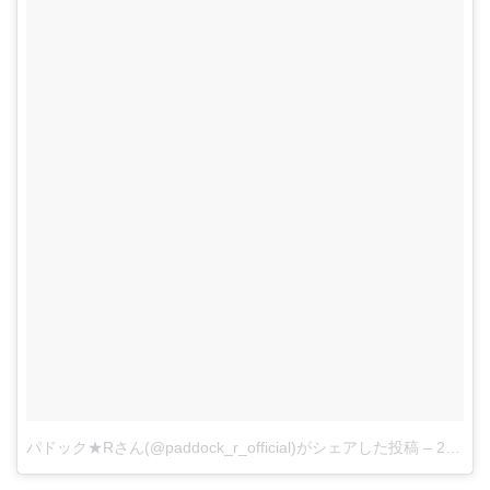
パドック★Rさん(@paddock_r_official)がシェアした投稿
–
2017年 9月月25日午後6時47分PDT