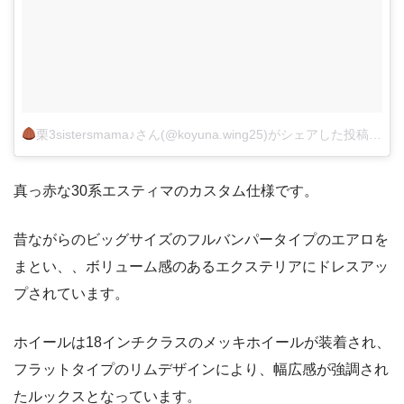
栗3sistersmama♪さん(@koyuna.wing25)がシェアした投稿
–
20
真っ赤な30系エスティマのカスタム仕様です。
昔ながらのビッグサイズのフルバンパータイプのエアロを
まとい、、ボリューム感のあるエクステリアにドレスアッ
プされています。
ホイールは18インチクラスのメッキホイールが装着され、
フラットタイプのリムデザインにより、幅広感が強調され
たルックスとなっています。