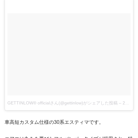
GETTINLOW® officialさん(@gettinlow)がシェアした投稿
–
2018年 4月月22日午後1時14分PDT
車高短カスタム仕様の30系エスティマです。