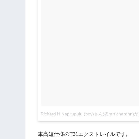
Richard H Napitupulu (boy)さん(@mrrichar
車高短仕様のT31エクストレイルです。