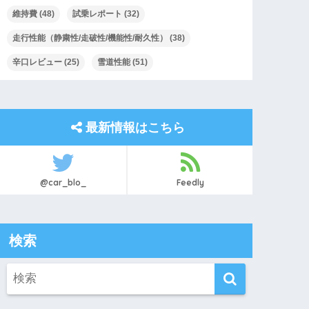
維持費
(48)
試乗レポート
(32)
走行性能（静粛性/走破性/機能性/耐久性）
(38)
辛口レビュー
(25)
雪道性能
(51)
最新情報はこちら
@car_blo_
Feedly
検索