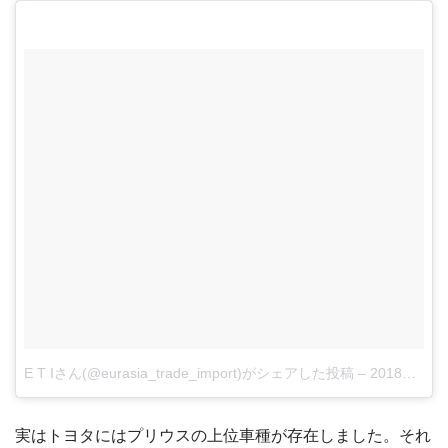
E T Iさん(@eurasia_trade_import)がシェアした投稿
–
2018年 7月月10日午前3時11分PDT
実はトヨタにはプリウスの上位車種が存在しました。それ