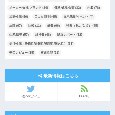
メーカー/会社/ブランド
(34)
価格/値段/金額
(32)
内装
(78)
加速性能
(56)
口コミ/評判
(65)
展示施設/イベント
(4)
故障
(67)
比較
(11)
燃費
(66)
特徴（魅力/欠点）
(45)
生産/販売
(57)
維持費
(48)
試乗レポート
(32)
走行性能（静粛性/走破性/機能性/耐久性）
(38)
辛口レビュー
(25)
雪道性能
(51)
最新情報はこちら
@car_blo_
Feedly