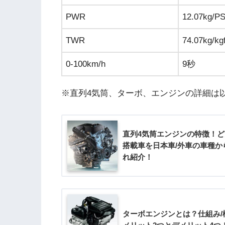
PWR
12.07kg/P
TWR
74.07kg/k
0-100km/h
9秒
※直列4気筒、ターボ、エンジンの詳細は
直列4気筒エンジンの特徴！
搭載車を日本車/外車の車種か
れ紹介！
ターボエンジンとは？仕組み/