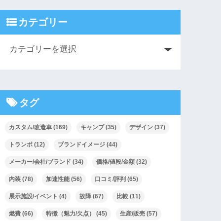
カテゴリー
タグ
カスタム/改造車
(169)
キャンプ
(35)
デザイン
(37)
トランポ
(12)
ブランドイメージ
(44)
メーカー/会社/ブランド
(34)
価格/値段/金額
(32)
内装
(78)
加速性能
(56)
口コミ/評判
(65)
展示施設/イベント
(4)
故障
(67)
比較
(11)
燃費
(66)
特徴（魅力/欠点）
(45)
生産/販売
(57)