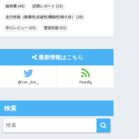
維持費
(48)
試乗レポート
(32)
走行性能（静粛性/走破性/機能性/耐久性）
(38)
辛口レビュー
(25)
雪道性能
(51)
最新情報はこちら
@car_blo_
Feedly
検索