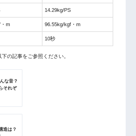
S
14.29kg/PS
gf・m
96.55kg/kgf・m
10秒
以下の記事をご参照ください。
どんな音？
らそれぞ
構造は？