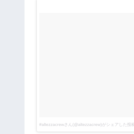
#altezzacrewさん(@altezzacrew)がシェアした投