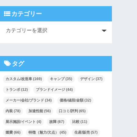
カテゴリー
タグ
カスタム/改造車
(169)
キャンプ
(35)
デザイン
(37)
トランポ
(12)
ブランドイメージ
(44)
メーカー/会社/ブランド
(34)
価格/値段/金額
(32)
内装
(78)
加速性能
(56)
口コミ/評判
(65)
展示施設/イベント
(4)
故障
(67)
比較
(11)
燃費
(66)
特徴（魅力/欠点）
(45)
生産/販売
(57)