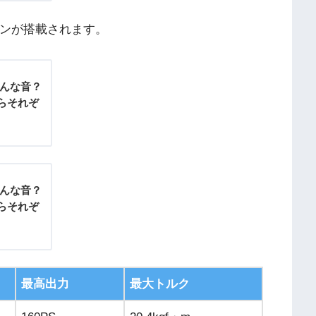
ジンが搭載されます。
どんな音？
らそれぞ
゙んな音？
らそれぞ
最高出力
最大トルク