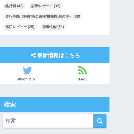
維持費
(48)
試乗レポート
(32)
走行性能（静粛性/走破性/機能性/耐久性）
(38)
辛口レビュー
(25)
雪道性能
(51)
最新情報はこちら
@car_blo_
Feedly
検索