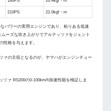
160PS
20.4kgf・m
210PS
22.0kgf・m
控えめなパワーの実用エンジンであり、粘りある低速
スムーズな吹き上がりでアルテッツァをジェント
の性格を与えます。
ツァの主役となるのが、ヤマハがエンジンチュー
ァ RS200の0-100km/h加速性能を検証しま