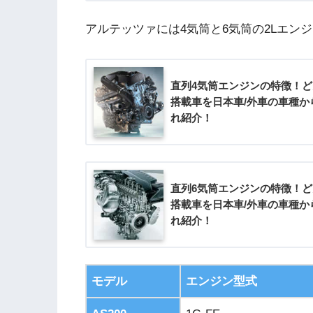
アルテッツァには4気筒と6気筒の2Lエン
直列4気筒エンジンの特徴！
搭載車を日本車/外車の車種か
れ紹介！
直列6気筒エンジンの特徴！と
搭載車を日本車/外車の車種か
れ紹介！
モデル
エンジン型式