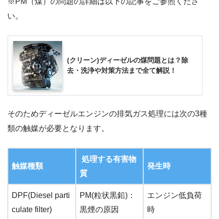
※PM（煤）の問題の詳細は以下の記事をご参照くださ
い。
(クリーン)ディーゼルの煤問題とは？除
去・洗浄や対策方法まで全て解説！
そのためディーゼルエンジンの排気ガス処理には次の3種
類の触媒が必要となります。
処理する有害物
触媒種類
発生時
質
DPF(Diesel parti
PM(粒状黒鉛)：
エンジン低負荷
culate filter)
黒煙の原因
時