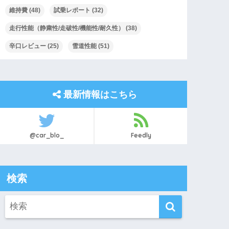
維持費
(48)
試乗レポート
(32)
走行性能（静粛性/走破性/機能性/耐久性）
(38)
辛口レビュー
(25)
雪道性能
(51)
最新情報はこちら
@car_blo_
Feedly
検索