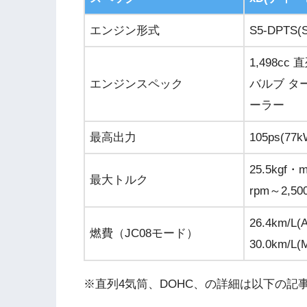
エンジン形式
S5-DPTS(
1,498cc
エンジンスペック
バルブ タ
ーラー
最高出力
105ps(77k
25.5kgf・m
最大トルク
rpm～2,50
26.4km/L(
燃費（JC08モード）
30.0km/L(
※直列4気筒、DOHC、の詳細は以下の記