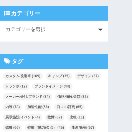
カテゴリー
タグ
カスタム/改造車
(169)
キャンプ
(35)
デザイン
(37)
トランポ
(12)
ブランドイメージ
(44)
メーカー/会社/ブランド
(34)
価格/値段/金額
(32)
内装
(78)
加速性能
(56)
口コミ/評判
(65)
展示施設/イベント
(4)
故障
(67)
比較
(11)
燃費
(66)
特徴（魅力/欠点）
(45)
生産/販売
(57)