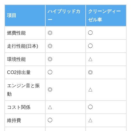
ハイブリッドカ
クリーンディー
項目
ー
ゼル車
燃費性能
◎
◯
走行性能(日本)
◎
◯
環境性能
◎
△
CO2排出量
◯
◎
エンジン音と振
◎
△
動
コスト関係
△
◯
維持費
◯
△