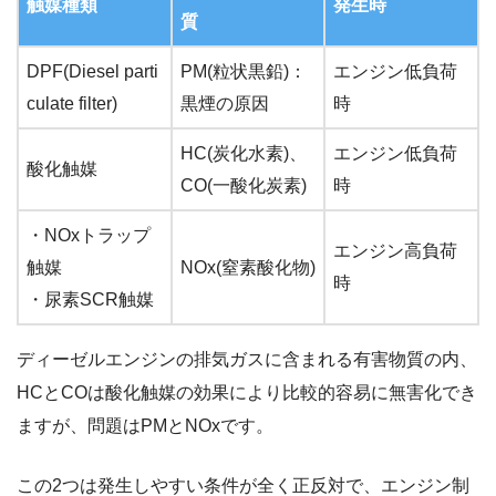
触媒種類
発生時
質
DPF(Diesel parti
PM(粒状黒鉛)：
エンジン低負荷
culate filter)
黒煙の原因
時
HC(炭化水素)、
エンジン低負荷
酸化触媒
CO(一酸化炭素)
時
・NOxトラップ
エンジン高負荷
触媒
NOx(窒素酸化物)
時
・尿素SCR触媒
ディーゼルエンジンの排気ガスに含まれる有害物質の内、
HCとCOは酸化触媒の効果により比較的容易に無害化でき
ますが、問題はPMとNOxです。
この2つは発生しやすい条件が全く正反対で、エンジン制