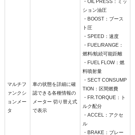
・OIL PRESS：ミッ
ション油圧
・BOOST：ブース
ト圧
・SPEED：速度
・FUEL/RANGE：
燃料/航続可能距離
・FUEL FLOW：燃
料噴射量
・SECT CONSUMP
マルチフ
車の状態を詳細に確
TION：区間燃費
ァンクシ
認できる各種情報の
・FR.TORQUE：ト
ョンメー
メーター 切り替え式
ルク配分
タ
で表示
・ACCEL：アクセ
ル
・BRAKE：ブレー