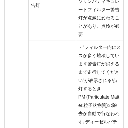
ソリンパティキュレ
告灯
ートフィルター警告
灯が点滅に変わるこ
とがあり、点検が必
要
・“フィルター内にス
スが多く堆積してい
ます警告灯が消える
まで走行してくださ
い”が表示される/点
灯するとき
PM (Particulate Matt
er:粒子状物質)の除
去が自動で行なわれ
ず､ディーゼルパテ