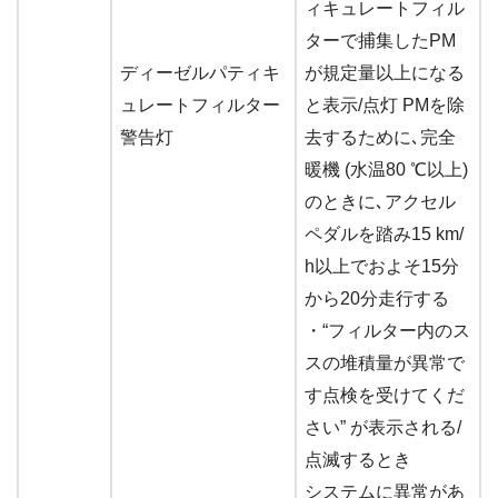
ィキュレートフィル
ターで捕集したPM
ディーゼルパティキ
が規定量以上になる
ュレートフィルター
と表示/点灯 PMを除
警告灯
去するために､完全
暖機 (水温80 ℃以上)
のときに､アクセル
ペダルを踏み15 km/
h以上でおよそ15分
から20分走行する
・“フィルター内のス
スの堆積量が異常で
す点検を受けてくだ
さい” が表示される/
点滅するとき
システムに異常があ