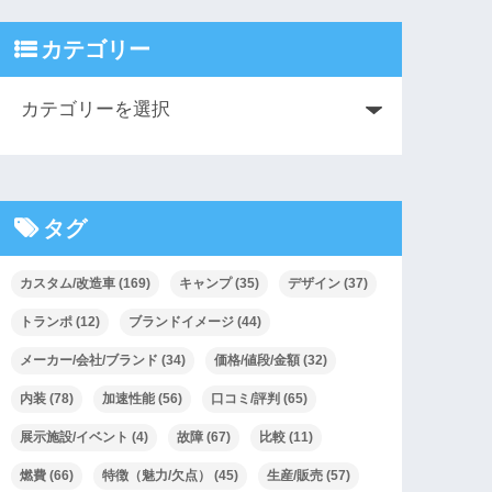
カテゴリー
タグ
カスタム/改造車
(169)
キャンプ
(35)
デザイン
(37)
トランポ
(12)
ブランドイメージ
(44)
メーカー/会社/ブランド
(34)
価格/値段/金額
(32)
内装
(78)
加速性能
(56)
口コミ/評判
(65)
展示施設/イベント
(4)
故障
(67)
比較
(11)
燃費
(66)
特徴（魅力/欠点）
(45)
生産/販売
(57)