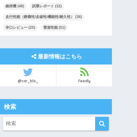
維持費
(48)
試乗レポート
(32)
走行性能（静粛性/走破性/機能性/耐久性）
(38)
辛口レビュー
(25)
雪道性能
(51)
最新情報はこちら
@car_blo_
Feedly
検索