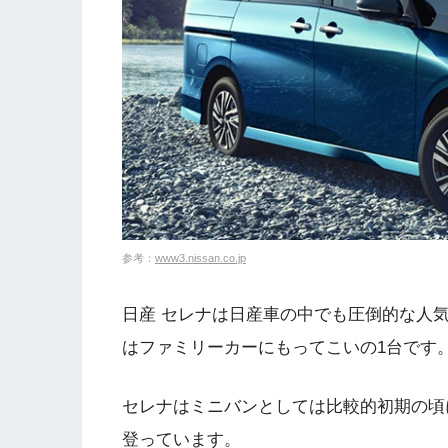
参考：
www3.nissan.co.jp
日産 セレナは日産車の中でも圧倒的な人
はファミリーカーにもってこいの1台です
セレナはミニバンとしては比較的初期の頃
登っています。