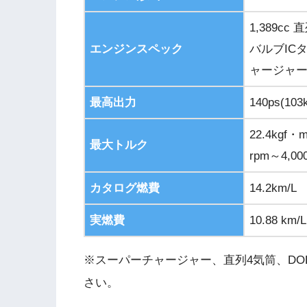
1,389cc
エンジンスペック
バルブIC
ャージャ
最高出力
140ps(103
22.4kgf・m
最大トルク
rpm～4,00
カタログ燃費
14.2km/L
実燃費
10.88 km/L
※スーパーチャージャー、直列4気筒、D
さい。