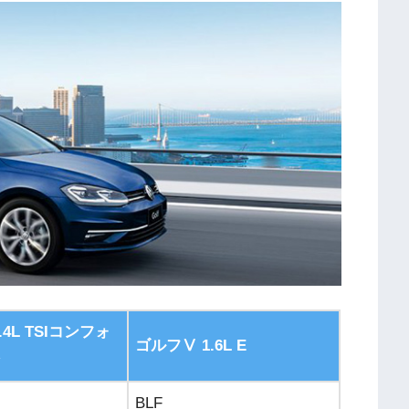
.4L TSIコンフォ
ゴルフⅤ 1.6L E
ン
BLF