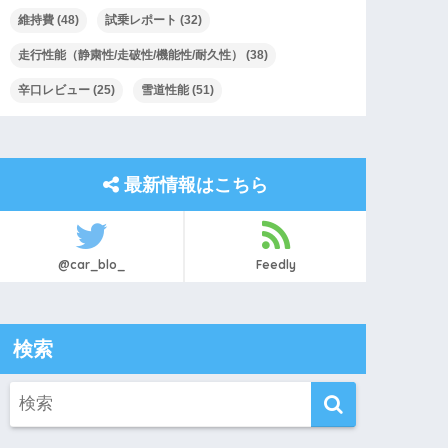
維持費
(48)
試乗レポート
(32)
走行性能（静粛性/走破性/機能性/耐久性）
(38)
辛口レビュー
(25)
雪道性能
(51)
最新情報はこちら
@car_blo_
Feedly
検索