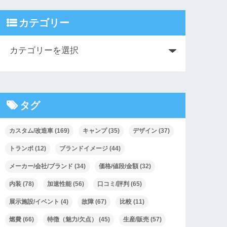
カテゴリー
タグ
カスタム/改造車
(169)
キャンプ
(35)
デザイン
(37)
トランポ
(12)
ブランドイメージ
(44)
メーカー/会社/ブランド
(34)
価格/値段/金額
(32)
内装
(78)
加速性能
(56)
口コミ/評判
(65)
展示施設/イベント
(4)
故障
(67)
比較
(11)
燃費
(66)
特徴（魅力/欠点）
(45)
生産/販売
(57)