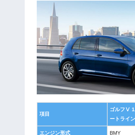
ゴルフⅤ 1
項目
ートライ
エンジン形式
BMY