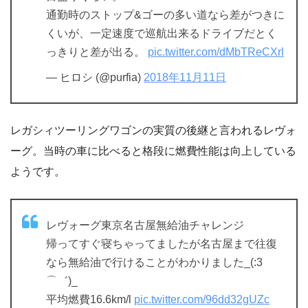
通勤時のストップ&ゴーの多い道なら差がつきに
くいが、一定速度で巡航出来るドライブだとく
っきりと差が出る。
pic.twitter.com/dMbTReCXrl
— ヒロシ (@purfia)
2018年11月11日
レガシィツーリングワゴンの実質の後継と言われるレヴォ
ーグ。当時の車に比べると格段に燃費性能は向上している
ようです。
レヴォーグ東京名古屋無給油チャレンジ
帰ってすぐ寝ちゃってましたが名古屋まで往復
なら無給油で行けることがわかりました_(:3
⌒゛)_
平均燃費16.6km/l
pic.twitter.com/96dd32gUZc