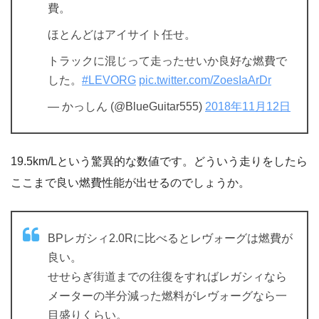
費。
ほとんどはアイサイト任せ。
トラックに混じって走ったせいか良好な燃費で
した。
#LEVORG
pic.twitter.com/ZoesIaArDr
— かっしん (@BlueGuitar555)
2018年11月12日
19.5km/Lという驚異的な数値です。どういう走りをしたら
ここまで良い燃費性能が出せるのでしょうか。
BPレガシィ2.0Rに比べるとレヴォーグは燃費が
良い。
せせらぎ街道までの往復をすればレガシィなら
メーターの半分減った燃料がレヴォーグなら一
目盛りくらい。