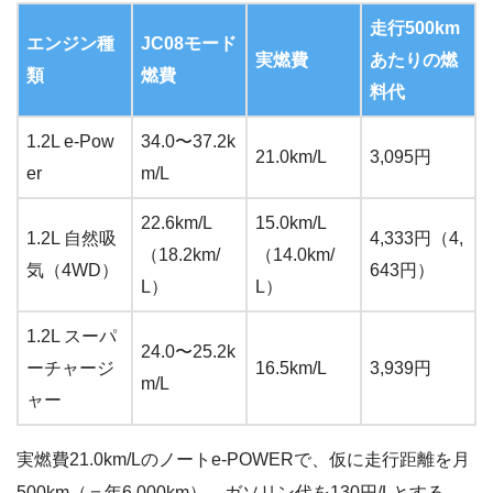
走行500km
エンジン種
JC08モード
実燃費
あたりの燃
類
燃費
料代
1.2L e-Pow
34.0〜37.2k
21.0km/L
3,095円
er
m/L
22.6km/L
15.0km/L
1.2L 自然吸
4,333円（4,
（18.2km/
（14.0km/
気（4WD）
643円）
L）
L）
1.2L スーパ
24.0〜25.2k
ーチャージ
16.5km/L
3,939円
m/L
ャー
実燃費21.0km/Lのノートe-POWERで、仮に走行距離を月
500km（＝年6,000km）、ガソリン代を130円/Lとする