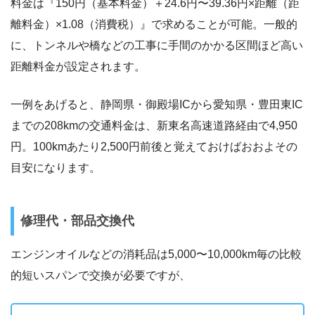
料金は『150円（基本料金）＋24.6円〜39.36円×距離（距
離料金）×1.08（消費税）』で求めることが可能。一般的
に、トンネルや橋などの工事に手間のかかる区間ほど高い
距離料金が設定されます。
一例をあげると、静岡県・御殿場ICから愛知県・豊田東IC
までの208kmの交通料金は、新東名高速道路経由で4,950
円。100kmあたり2,500円前後と覚えておけばおおよその
目安になります。
修理代・部品交換代
エンジンオイルなどの消耗品は5,000〜10,000km毎の比較
的短いスパンで交換が必要ですが、