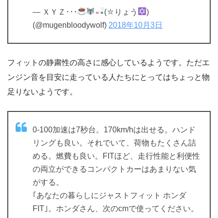
— ＸＹＺ･･･
(⛦りょう
)
(@mugenbloodywolf)
2018年10月3日
フィットの静粛性の高さに感心しているようです。ただエ
ンジン音を目安に走っている人たちにとってはちょっと物
足りないようです。
0-100加速は7秒台。170km/hは出せる。ハンド
リングも良い。それでいて、荷物もたくさん詰
める。燃費も良い。FITほど、走行性能と利便性
の両立ができるコンパクトカーはあまりない気
がする。
｢あなたの暮らしにジャストフィット ホンダ
FIT｣。ホンダさん、次のcmで使ってください。