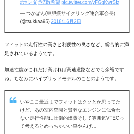
#ホンダ
#拡散希望
pic.twitter.com/yFGqKwrSfz
— つかぽん(東胆振サイクリング連合軍会長)
(@tsukkaa95)
2018年6月2日
フィットの走行性の高さと利便性の良さなど、総合的に満
足されているようです。
加速性能がこれだけ高ければ高速道路などでも余裕です
ね。ちなみにハイブリッドモデルのことのようです。
いやここ最近までフィットはクソとか思ってた
けど、あの室内空間と貧弱なエンジンに似合わ
ない走行性能に圧倒的燃費そして雰囲気VTECっ
て考えるとめっちゃいい車やんげ…