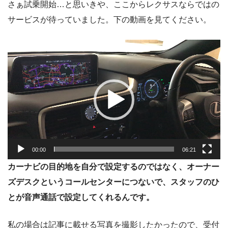
さぁ試乗開始…と思いきや、ここからレクサスならではの
サービスが待っていました。下の動画を見てください。
動
画
プ
レ
ー
ヤ
ー
00:00
06:21
カーナビの目的地を自分で設定するのではなく、オーナー
ズデスクというコールセンターにつないで、スタッフのひ
とが音声通話で設定してくれるんです。
私の場合は記事に載せる写真を撮影したかったので、受付