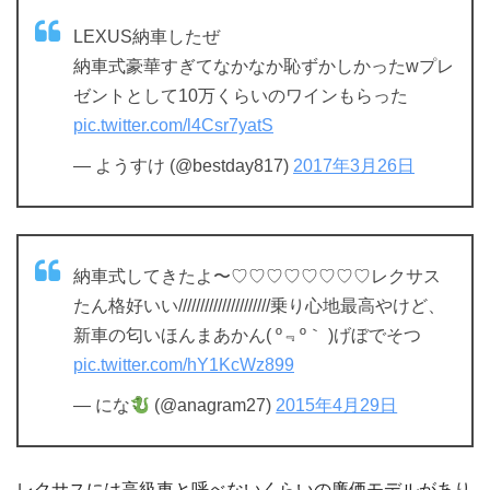
LEXUS納車したぜ
納車式豪華すぎてなかなか恥ずかしかったwプレ
ゼントとして10万くらいのワインもらった
pic.twitter.com/l4Csr7yatS
— ようすけ (@bestday817)
2017年3月26日
納車式してきたよ〜♡♡♡♡♡♡♡♡レクサス
たん格好いい/////////////////////乗り心地最高やけど、
新車の匂いほんまあかん( º﹃º｀ )げぼでそつ
pic.twitter.com/hY1KcWz899
— にな
(@anagram27)
2015年4月29日
レクサスには高級車と呼べないくらいの廉価モデルがあり