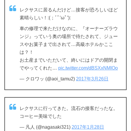
レクサスに居るんだけど…接客が恐ろしいほど
素晴らしい！:(；ﾞﾟ’ωﾟ’):
車の修理で来ただけなのに、『オーナーズラウ
ンジ』っていう奥の場所で待たされて、ジュー
スやお菓子まで出されて…高級ホテルかここ
は？！
お土産までいただいて、終いにはドアの開閉ま
でやってくれた…
pic.twitter.com/dBSXxNMIOo
— クロワッ (@aoi_tamu2)
2017年3月26日
レクサスに行ってきた。流石の接客だったな。
コーヒー美味でした
— 凡人 (@nagasaki321)
2017年1月28日