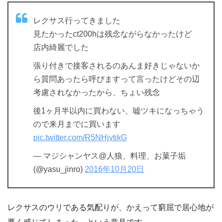
レクサス行ってきました
見たかったct200hは残念ながらなかったけど
店内綺麗でした
張り付きで接客されるのあんま好きじゃないか
ら質問あったら呼びますって言ったけどその辺
考慮されなかったから、ちょい残念
後1ヶ月半以内に買わない、嘘ツキになっちゃう
ので来月までに買います
pic.twitter.com/R5NHjvtikG
— マジシャンヤス@人狼、料理、お菓子垢
(@yasu_jinro)
2016年10月20日
レクサスのウリである気配りが、かえって窮屈で居心地が