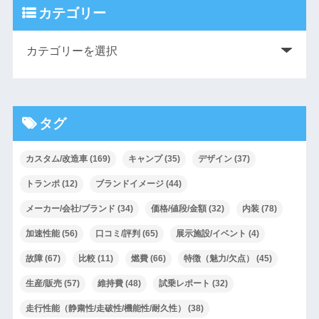
カテゴリー
タグ
カスタム/改造車
(169)
キャンプ
(35)
デザイン
(37)
トランポ
(12)
ブランドイメージ
(44)
メーカー/会社/ブランド
(34)
価格/値段/金額
(32)
内装
(78)
加速性能
(56)
口コミ/評判
(65)
展示施設/イベント
(4)
故障
(67)
比較
(11)
燃費
(66)
特徴（魅力/欠点）
(45)
生産/販売
(57)
維持費
(48)
試乗レポート
(32)
走行性能（静粛性/走破性/機能性/耐久性）
(38)