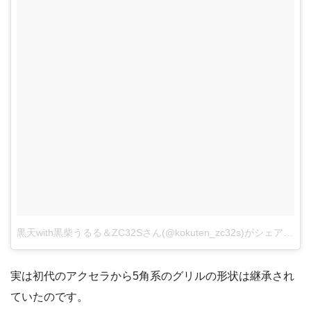
黒天with黒柴うるる＆ZC32Sさん(@kokuten_zc32s)がシェアした投稿
実は初代のアクセラから5角系のグリルの形状は継承され
ていたのです。