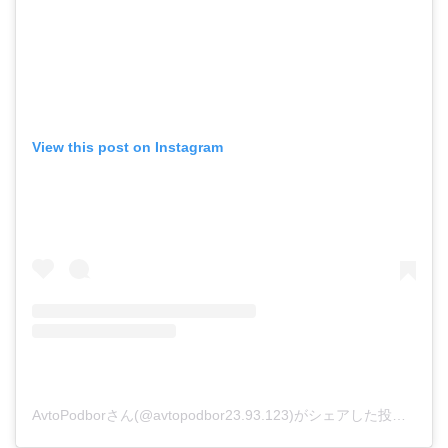
View this post on Instagram
AvtoPodborさん(@avtopodbor23.93.123)がシェアした投稿
–
20