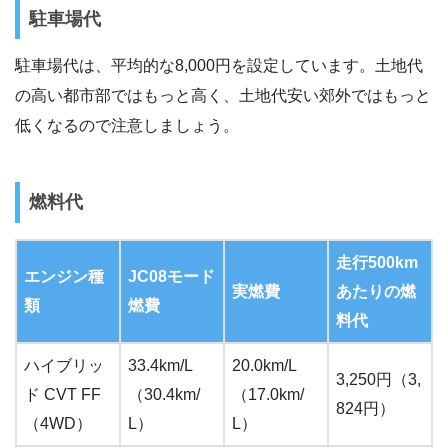
駐車場代
駐車場代は、平均的な8,000円を設定しています。土地代
の高い都市部ではもっと高く、土地代安い郊外ではもっと
低くなるので注意しましょう。
燃料代
走行500km
エンジン種
JC08モード
実燃費
あたりの燃
類
燃費
料代
ハイブリッ
33.4km/L
20.0km/L
3,250円（3,
ド CVT FF
（30.4km/
（17.0km/
824円）
（4WD）
L）
L）