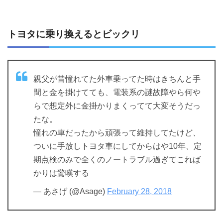
トヨタに乗り換えるとビックリ
親父が昔憧れてた外車乗ってた時はきちんと手
間と金を掛けてても、電装系の謎故障やら何や
らで想定外に金掛かりまくってて大変そうだっ
たな。
憧れの車だったから頑張って維持してたけど、
ついに手放しトヨタ車にしてからはや10年、定
期点検のみで全くのノートラブル過ぎてこれば
かりは驚嘆する
— あさげ (@Asage)
February 28, 2018