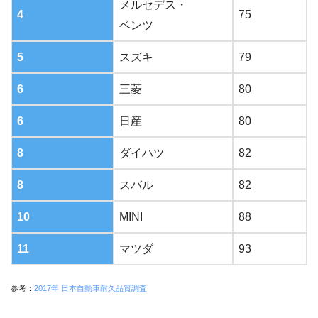
メルセデス・
4
75
ベンツ
5
スズキ
79
6
三菱
80
6
日産
80
8
ダイハツ
82
8
スバル
82
10
MINI
88
11
マツダ
93
参考：
2017年 日本自動車耐久品質調査