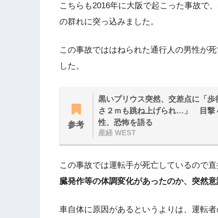
こちらも2016年に大阪で起こった事故で
の群れに突っ込みました。
この事故でははねられた通行人の男性が死
した。
黒いプリウス突然、交差点に「歩
さ２ｍも跳ね上げられ…」 目撃
性、恐怖を語る
参考
産経 WEST
この事故では運転手が死亡しているので直
臓発作等の体調変化があったのか、突然意
車自体に原因があるというよりは、運転者