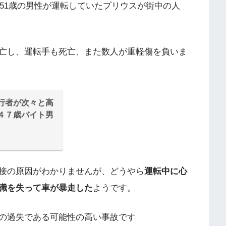
、51歳の男性が運転していたプリウスが街中の人
亡し、運転手も死亡、また数人が重軽傷を負いま
行者が次々と高
４７歳バイト男
接の原因がわかりませんが、どうやら
運転中に心
識を失って車が暴走した
ようです。
の過失である可能性の高い事故です