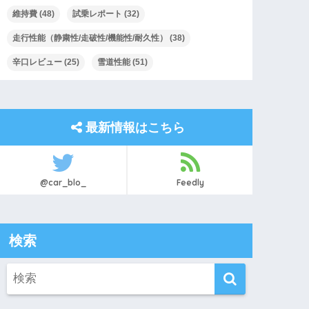
維持費
(48)
試乗レポート
(32)
走行性能（静粛性/走破性/機能性/耐久性）
(38)
辛口レビュー
(25)
雪道性能
(51)
最新情報はこちら
@car_blo_
Feedly
検索