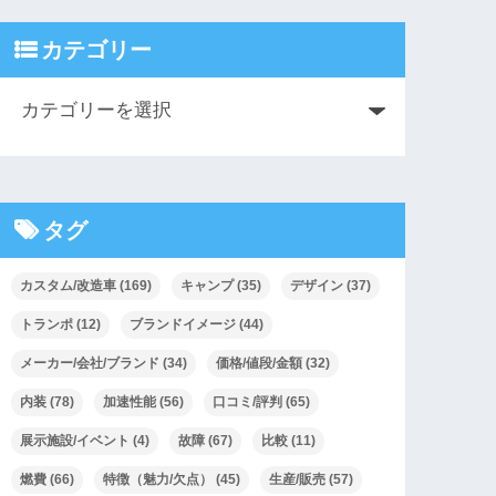
カテゴリー
タグ
カスタム/改造車
(169)
キャンプ
(35)
デザイン
(37)
トランポ
(12)
ブランドイメージ
(44)
メーカー/会社/ブランド
(34)
価格/値段/金額
(32)
内装
(78)
加速性能
(56)
口コミ/評判
(65)
展示施設/イベント
(4)
故障
(67)
比較
(11)
燃費
(66)
特徴（魅力/欠点）
(45)
生産/販売
(57)