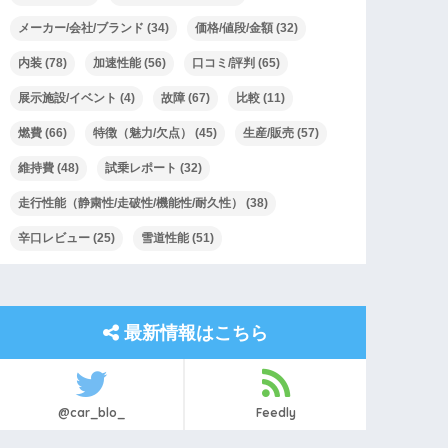
メーカー/会社/ブランド
(34)
価格/値段/金額
(32)
内装
(78)
加速性能
(56)
口コミ/評判
(65)
展示施設/イベント
(4)
故障
(67)
比較
(11)
燃費
(66)
特徴（魅力/欠点）
(45)
生産/販売
(57)
維持費
(48)
試乗レポート
(32)
走行性能（静粛性/走破性/機能性/耐久性）
(38)
辛口レビュー
(25)
雪道性能
(51)
最新情報はこちら
@car_blo_
Feedly