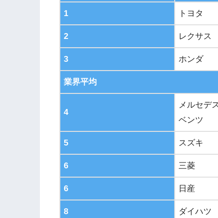
1
トヨタ
2
レクサス
3
ホンダ
業界平均
メルセデ
4
ベンツ
5
スズキ
6
三菱
6
日産
8
ダイハツ