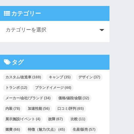
カテゴリー
タグ
カスタム/改造車
(169)
キャンプ
(35)
デザイン
(37)
トランポ
(12)
ブランドイメージ
(44)
メーカー/会社/ブランド
(34)
価格/値段/金額
(32)
内装
(78)
加速性能
(56)
口コミ/評判
(65)
展示施設/イベント
(4)
故障
(67)
比較
(11)
燃費
(66)
特徴（魅力/欠点）
(45)
生産/販売
(57)