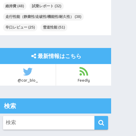
維持費
(48)
試乗レポート
(32)
走行性能（静粛性/走破性/機能性/耐久性）
(38)
辛口レビュー
(25)
雪道性能
(51)
最新情報はこちら
@car_blo_
Feedly
検索