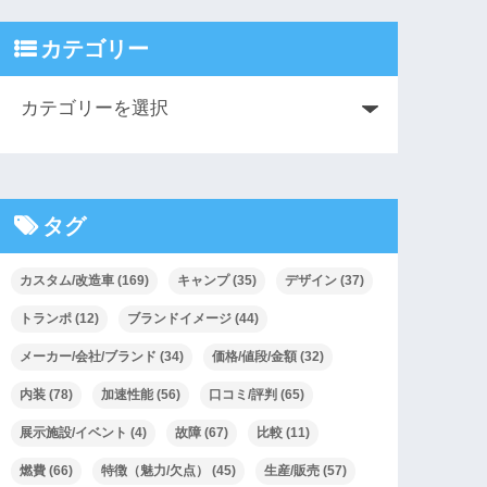
カテゴリー
タグ
カスタム/改造車
(169)
キャンプ
(35)
デザイン
(37)
トランポ
(12)
ブランドイメージ
(44)
メーカー/会社/ブランド
(34)
価格/値段/金額
(32)
内装
(78)
加速性能
(56)
口コミ/評判
(65)
展示施設/イベント
(4)
故障
(67)
比較
(11)
燃費
(66)
特徴（魅力/欠点）
(45)
生産/販売
(57)