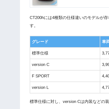
CT200hには4種類の仕様違いのモデル
す。
グレード
車
標準仕様
3,7
version C
3,9
F SPORT
4,4
version L
4,7
標準仕様に対し、version Cは内装な