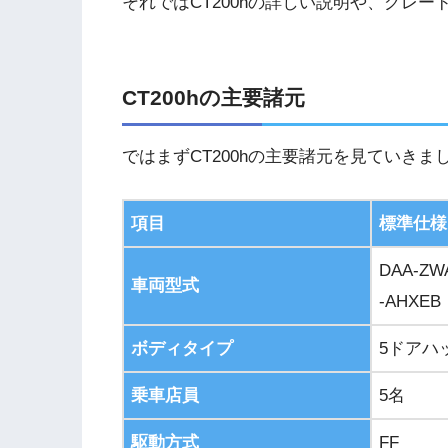
それではCT200hの詳しい説明や、グレ
CT200hの主要諸元
ではまずCT200hの主要諸元を見ていきま
項目
標準仕様
DAA-ZW
車両型式
-AHXEB
ボディタイプ
5ドアハ
乗車店員
5名
駆動方式
FF