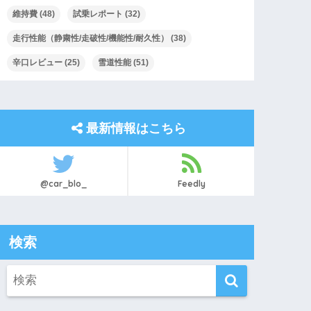
維持費
(48)
試乗レポート
(32)
走行性能（静粛性/走破性/機能性/耐久性）
(38)
辛口レビュー
(25)
雪道性能
(51)
最新情報はこちら
@car_blo_
Feedly
検索