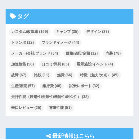
タグ
カスタム/改造車
(169)
キャンプ
(35)
デザイン
(37)
トランポ
(12)
ブランドイメージ
(44)
メーカー/会社/ブランド
(34)
価格/値段/金額
(32)
内装
(78)
加速性能
(56)
口コミ/評判
(65)
展示施設/イベント
(4)
故障
(67)
比較
(11)
燃費
(66)
特徴（魅力/欠点）
(45)
生産/販売
(57)
維持費
(48)
試乗レポート
(32)
走行性能（静粛性/走破性/機能性/耐久性）
(38)
辛口レビュー
(25)
雪道性能
(51)
最新情報はこちら