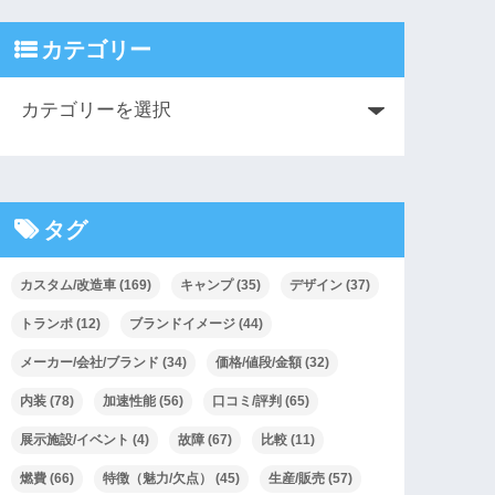
カテゴリー
タグ
カスタム/改造車
(169)
キャンプ
(35)
デザイン
(37)
トランポ
(12)
ブランドイメージ
(44)
メーカー/会社/ブランド
(34)
価格/値段/金額
(32)
内装
(78)
加速性能
(56)
口コミ/評判
(65)
展示施設/イベント
(4)
故障
(67)
比較
(11)
燃費
(66)
特徴（魅力/欠点）
(45)
生産/販売
(57)