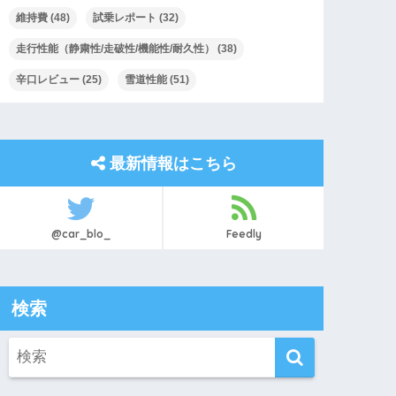
維持費
(48)
試乗レポート
(32)
走行性能（静粛性/走破性/機能性/耐久性）
(38)
辛口レビュー
(25)
雪道性能
(51)
最新情報はこちら
@car_blo_
Feedly
検索