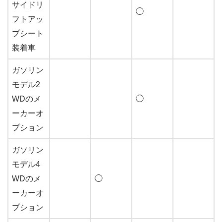
サイドリ
◯
フトアッ
プシート
装着車
ガソリン
モデル2
WDのメ
◯
ーカーオ
プション
ガソリン
モデル4
WDのメ
◯
ーカーオ
プション