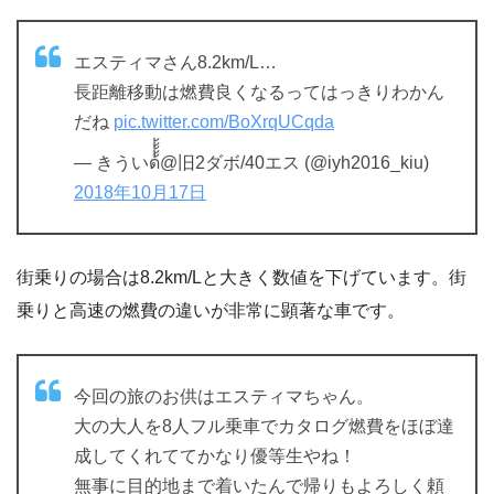
エスティマさん8.2km/L…
長距離移動は燃費良くなるってはっきりわかん
だね
pic.twitter.com/BoXrqUCqda
— きういด้้้้้@旧2ダボ/40エス (@iyh2016_kiu)
2018年10月17日
街乗りの場合は8.2km/Lと大きく数値を下げています。街
乗りと高速の燃費の違いが非常に顕著な車です。
今回の旅のお供はエスティマちゃん。
大の大人を8人フル乗車でカタログ燃費をほぼ達
成してくれててかなり優等生やね！
無事に目的地まで着いたんで帰りもよろしく頼