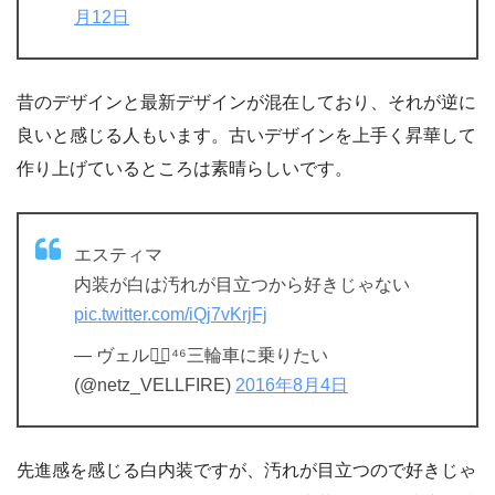
月12日
昔のデザインと最新デザインが混在しており、それが逆に
良いと感じる人もいます。古いデザインを上手く昇華して
作り上げているところは素晴らしいです。
エスティマ
内装が白は汚れが目立つから好きじゃない
pic.twitter.com/iQj7vKrjFj
— ヴェル◢͟￨⁴⁶三輪車に乗りたい
(@netz_VELLFIRE)
2016年8月4日
先進感を感じる白内装ですが、汚れが目立つので好きじゃ