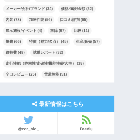
メーカー/会社/ブランド
(34)
価格/値段/金額
(32)
内装
(78)
加速性能
(56)
口コミ/評判
(65)
展示施設/イベント
(4)
故障
(67)
比較
(11)
燃費
(66)
特徴（魅力/欠点）
(45)
生産/販売
(57)
維持費
(48)
試乗レポート
(32)
走行性能（静粛性/走破性/機能性/耐久性）
(38)
辛口レビュー
(25)
雪道性能
(51)
最新情報はこちら
@car_blo_
Feedly