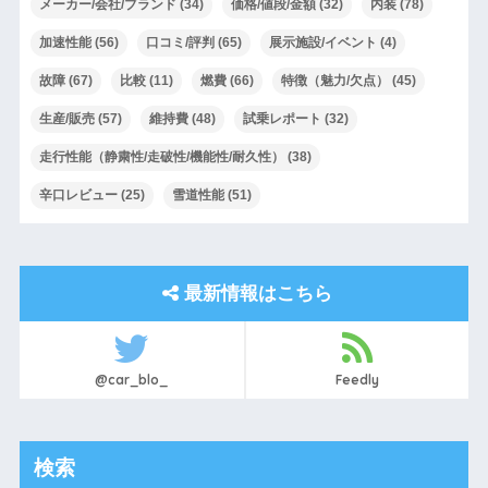
メーカー/会社/ブランド
(34)
価格/値段/金額
(32)
内装
(78)
加速性能
(56)
口コミ/評判
(65)
展示施設/イベント
(4)
故障
(67)
比較
(11)
燃費
(66)
特徴（魅力/欠点）
(45)
生産/販売
(57)
維持費
(48)
試乗レポート
(32)
走行性能（静粛性/走破性/機能性/耐久性）
(38)
辛口レビュー
(25)
雪道性能
(51)
最新情報はこちら
@car_blo_
Feedly
検索