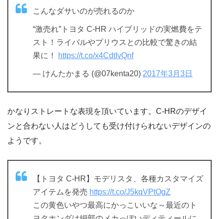
こんなダサいのが売れるのか
“激売れ”トヨタ C-HR ハイブリッドの実燃費をテ
スト！ライバルやプリウスとの比較で驚きの結
果に！
https://t.co/x4CdtIvQnf
— けんたかまる (@07kenta20)
2017年3月3日
かなりストレートな表現を頂いています。C-HRのデザイ
ンと合わない人はどうしても受け付けられないデザインの
ようです。
【トヨタ C-HR】モデリスタ、各種カスタマイズ
アイテムを発売
https://t.co/J5kqVPtOgZ
この黄色いやつ最高にかっこいいな～最近のト
ヨタホンダは細部のメカっぽいディティールに