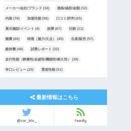
メーカー/会社/ブランド
(34)
価格/値段/金額
(32)
内装
(78)
加速性能
(56)
口コミ/評判
(65)
展示施設/イベント
(4)
故障
(67)
比較
(11)
燃費
(66)
特徴（魅力/欠点）
(45)
生産/販売
(57)
維持費
(48)
試乗レポート
(32)
走行性能（静粛性/走破性/機能性/耐久性）
(38)
辛口レビュー
(25)
雪道性能
(51)
最新情報はこちら
@car_blo_
Feedly