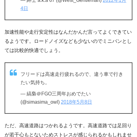
— 紳士 a.k.a 67 (@West_Gentleman)
2012年1月
4日
加速性能や走行安定性はなんだかんだ言ってよくできてい
るようです。ロードノイズなども少ないのでミニバンとし
ては比較的快適でしょう。
フリードは高速走行疲れるので、違う車で行き
たい気持ち。
— 縞梟＠FGO三周年おめでたい
(@simasima_owl)
2018年5月8日
ただ、高速道路はつかれるようです。高速道路では足回り
が若干心もとないためストレスが感じられるかもしれませ