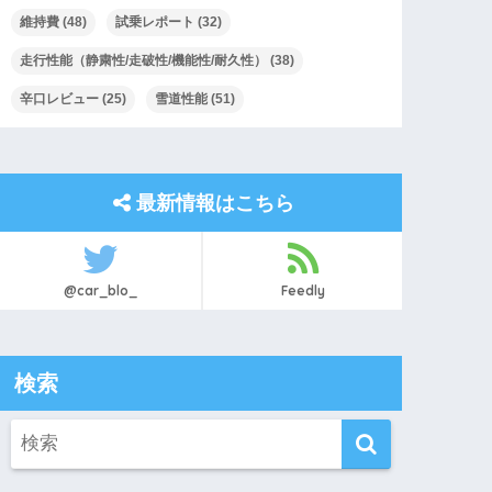
維持費
(48)
試乗レポート
(32)
走行性能（静粛性/走破性/機能性/耐久性）
(38)
辛口レビュー
(25)
雪道性能
(51)
最新情報はこちら
@car_blo_
Feedly
検索