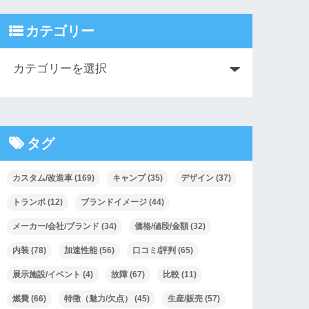
カテゴリー
タグ
カスタム/改造車
(169)
キャンプ
(35)
デザイン
(37)
トランポ
(12)
ブランドイメージ
(44)
メーカー/会社/ブランド
(34)
価格/値段/金額
(32)
内装
(78)
加速性能
(56)
口コミ/評判
(65)
展示施設/イベント
(4)
故障
(67)
比較
(11)
燃費
(66)
特徴（魅力/欠点）
(45)
生産/販売
(57)