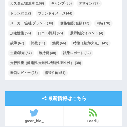
カスタム/改造車
(169)
キャンプ
(35)
デザイン
(37)
トランポ
(12)
ブランドイメージ
(44)
メーカー/会社/ブランド
(34)
価格/値段/金額
(32)
内装
(78)
加速性能
(56)
口コミ/評判
(65)
展示施設/イベント
(4)
故障
(67)
比較
(11)
燃費
(66)
特徴（魅力/欠点）
(45)
生産/販売
(57)
維持費
(48)
試乗レポート
(32)
走行性能（静粛性/走破性/機能性/耐久性）
(38)
辛口レビュー
(25)
雪道性能
(51)
最新情報はこちら
@car_blo_
Feedly