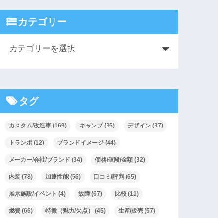
カテゴリー
タグ
カスタム/改造車
(169)
キャンプ
(35)
デザイン
(37)
トランポ
(12)
ブランドイメージ
(44)
メーカー/会社/ブランド
(34)
価格/値段/金額
(32)
内装
(78)
加速性能
(56)
口コミ/評判
(65)
展示施設/イベント
(4)
故障
(67)
比較
(11)
燃費
(66)
特徴（魅力/欠点）
(45)
生産/販売
(57)