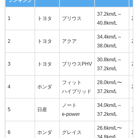
ランキング
37.2km/L～
1
トヨタ
プリウス
23
40.8km/L
34.4km/L～
2
トヨタ
アクア
23
38.0km/L
30.8km/L～
3
トヨタ
プリウスPHV
27
37.2km/L
フィット
28.0km/L〜
4
ホンダ
22
ハイブリッド
37.2km/L
ノート
34.0km/L～
5
日産
19
e-power
37.2km/L
26.6km/L〜
6
ホンダ
グレイス
21
34.8km/L