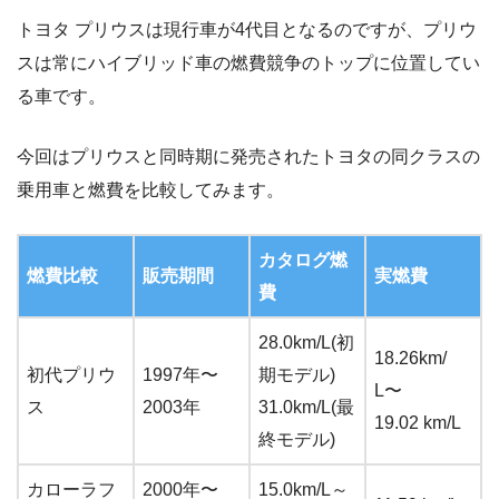
トヨタ プリウスは現行車が4代目となるのですが、プリウ
スは常にハイブリッド車の燃費競争のトップに位置してい
る車です。
今回はプリウスと同時期に発売されたトヨタの同クラスの
乗用車と燃費を比較してみます。
カタログ燃
燃費比較
販売期間
実燃費
費
28.0km/L(初
18.26km/
初代プリウ
1997年〜
期モデル)
L〜
ス
2003年
31.0km/L(最
19.02 km/L
終モデル)
カローラフ
2000年〜
15.0km/L～