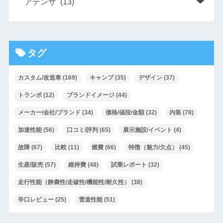
タグ
カスタム/改造車
(169)
キャンプ
(35)
デザイン
(37)
トランポ
(12)
ブランドイメージ
(44)
メーカー/会社/ブランド
(34)
価格/値段/金額
(32)
内装
(78)
加速性能
(56)
口コミ/評判
(65)
展示施設/イベント
(4)
故障
(67)
比較
(11)
燃費
(66)
特徴（魅力/欠点）
(45)
生産/販売
(57)
維持費
(48)
試乗レポート
(32)
走行性能（静粛性/走破性/機能性/耐久性）
(38)
辛口レビュー
(25)
雪道性能
(51)