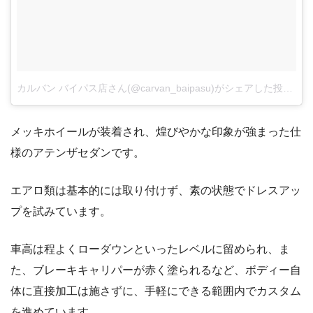
カルバン バイパス店さん(@carvan_baipasu)がシェアした投稿
–
2
メッキホイールが装着され、煌びやかな印象が強まった仕
様のアテンザセダンです。
エアロ類は基本的には取り付けず、素の状態でドレスアッ
プを試みています。
車高は程よくローダウンといったレベルに留められ、ま
た、ブレーキキャリパーが赤く塗られるなど、ボディー自
体に直接加工は施さずに、手軽にできる範囲内でカスタム
を進めています。