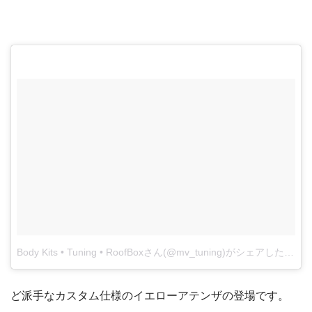
Body Kits • Tuning • RoofBoxさん(@mv_tuning)がシェアした投稿
ど派手なカスタム仕様のイエローアテンザの登場です。