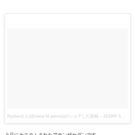
Ryoheiさん(@nana.fd.atenza)がシェアした投稿
–
2018年 5月月27日午前5時47分PDT
上品にカスタムされたアテンザセダンです。