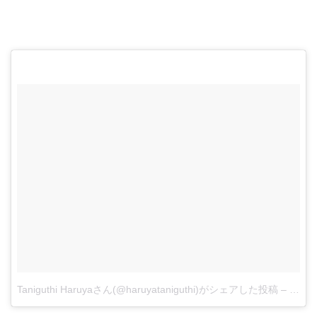
Taniguthi Haruyaさん(@haruyataniguthi)がシェアした投稿
–
201